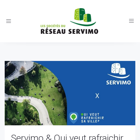
Toggle
navigation
Servimo & Qui veut rafraichir