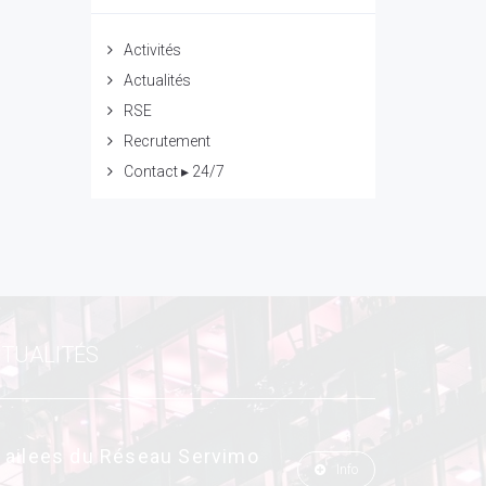
Activités
Actualités
RSE
Recrutement
Contact ▸ 24/7
CTUALITÉS
s ailees du Réseau Servimo
Info